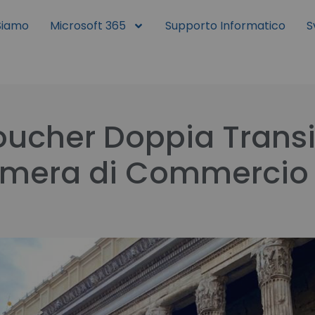
modal-check
Siamo
Microsoft 365
Supporto Informatico
S
oucher Doppia Trans
amera di Commercio