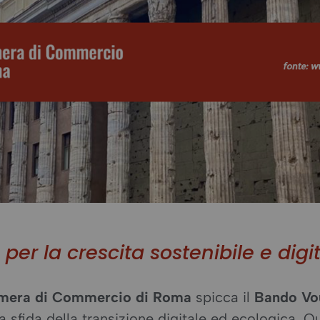
 per la crescita sostenibile e dig
mera di Commercio di Roma
spicca il
Bando Vo
a sfida della transizione digitale ed ecologica. 