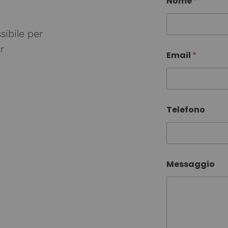
Nome
*
sibile per
E
r
Email
*
m
a
i
l
*
N
Telefono
o
m
e
Messaggio