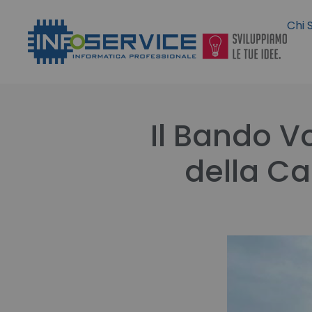
Chi 
Il Bando V
della C