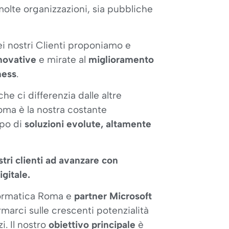
olte organizzazioni, sia pubbliche
ei nostri Clienti proponiamo e
nnovative
e mirate al
miglioramento
ness
.
he ci differenzia dalle altre
oma è la nostra costante
ppo di
soluzioni evolute, altamente
tri clienti ad avanzare con
igitale.
formatica Roma e
partner Microsoft
marci sulle crescenti potenzialità
i. Il nostro
obiettivo principale
è