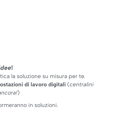
 idee
!
ica la soluzione su misura per te.
stazioni di lavoro digitali
(
centralini
ancora!
)
formeranno in soluzioni.