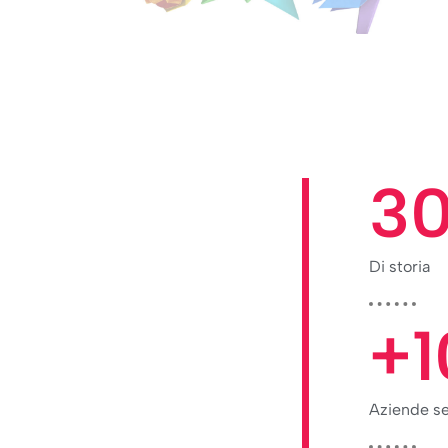
3
Di storia
+
Aziende se