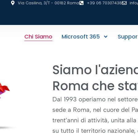
Via Casilina, 3/T - 00182 Roma
+39 06 70307438
info
Chi Siamo
Microsoft 365
Suppor
Siamo l'azien
Roma che sta
Dal 1993 operiamo nel settore
sede a
Roma
, nel cuore del P
trent’anni di attività, unita all
su tutto il territorio nazional