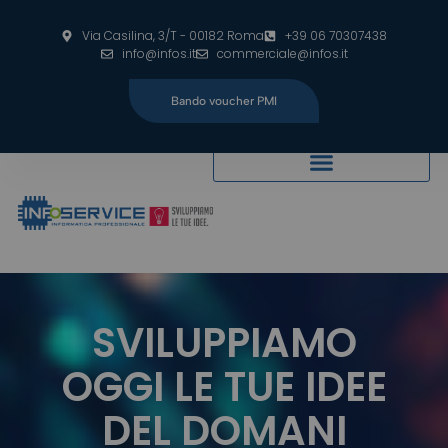
modal-check
Via Casilina, 3/T - 00182 Roma
+39 06 70307438
info@infos.it
commerciale@infos.it
Bando voucher PMI
SVILUPPIAMO
OGGI LE TUE IDEE
DEL DOMANI