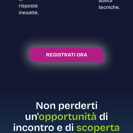
abilità
risposte
tecniche.
inesatte.
REGISTRATI ORA
Non perderti
un'
opportunità
di
incontro e di
scoperta