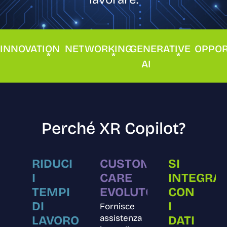
INNOVATION
NETWORKING
GENERATIVE
OPPOR
*
*
*
AI
Perché XR Copilot?
RIDUCI
CUSTOMER
SI
I
CARE
INTEGRA
TEMPI
EVOLUTO
CON
DI
I
Fornisce
assistenza
LAVORO
DATI