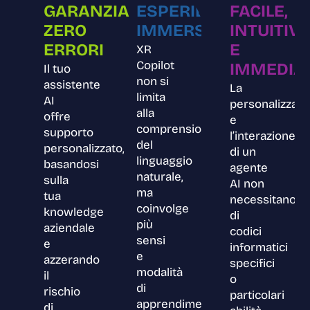
GARANZIA
ESPERIENZA
FACILE,
ZERO
IMMERSIVA
INTUITIV
ERRORI
E
XR
Copilot
IMMEDIA
Il tuo
non si
assistente
La
limita
AI
personalizzazi
alla
offre
e
comprensione
supporto
l’interazione
del
personalizzato,
di un
linguaggio
basandosi
agente
naturale,
sulla
AI non
ma
tua
necessitano
coinvolge
knowledge
di
più
aziendale
codici
sensi
e
informatici
e
azzerando
specifici
modalità
il
o
di
rischio
particolari
apprendimento.
di