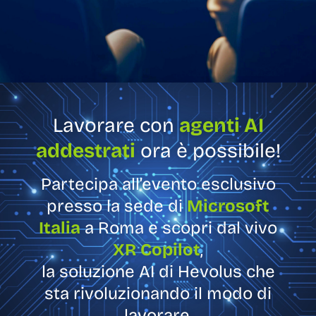
Lavorare con
agenti AI
addestrati
ora è possibile!
Partecipa all’evento esclusivo
presso la sede di
Microsoft
Italia
a Roma e scopri dal vivo
XR Copilot
,
la soluzione AI di Hevolus che
sta rivoluzionando il modo di
lavorare.